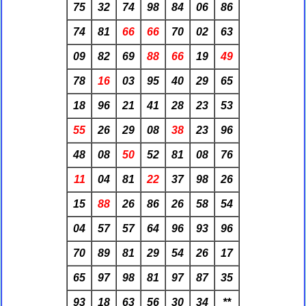
75
32
74
98
84
06
86
74
81
66
66
70
02
63
09
82
69
88
66
19
49
78
16
03
95
40
29
65
18
96
21
41
28
23
53
55
26
29
08
38
23
96
48
08
50
52
81
08
76
11
04
81
22
37
98
26
15
88
26
86
26
58
54
04
57
57
64
96
93
96
70
89
81
29
54
26
17
65
97
98
81
97
87
35
93
18
63
56
30
34
**