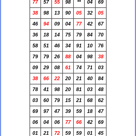
77
57
55
98
**
04
69
38
98
13
90
05
32
05
46
94
09
04
77
42
67
36
18
14
75
79
84
70
58
51
46
34
91
10
76
79
79
26
88
04
98
38
09
29
08
61
74
71
03
38
66
22
20
21
40
84
78
41
98
20
81
03
48
03
60
79
15
21
68
62
69
97
47
39
59
18
47
06
04
06
77
66
42
69
01
21
72
59
59
01
45