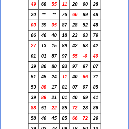
49
68
55
11
20
90
28
20
**
**
76
66
89
48
00
39
05
87
28
52
48
06
46
40
18
23
03
79
27
13
15
89
42
63
42
01
01
87
97
55
-0
49
39
80
80
93
97
97
07
51
45
24
11
40
66
71
53
88
17
81
07
97
85
39
88
21
01
40
69
41
88
51
22
85
72
28
86
58
40
45
85
66
72
29
29
03
78
09
18
60
13