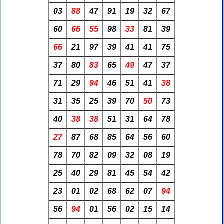
03
88
47
91
19
32
67
60
66
55
98
33
81
39
66
21
97
39
41
41
75
37
80
83
65
49
47
37
71
29
94
46
51
41
38
31
35
25
39
70
50
73
40
38
38
51
31
64
78
27
87
68
85
64
56
60
78
70
82
09
32
08
19
25
40
29
81
45
54
42
23
01
02
68
62
07
94
56
94
01
56
02
15
14