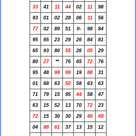
33
41
11
44
02
11
98
93
01
02
28
06
11
56
77
02
89
51
0-
98
84
95
65
23
29
26
84
81
65
93
80
55
26
05
29
80
27
**
76
65
72
76
95
48
99
99
19
88
31
01
68
63
50
58
63
63
71
79
15
95
44
58
47
63
15
52
13
70
72
23
72
15
30
30
29
49
49
04
88
61
37
13
15
12