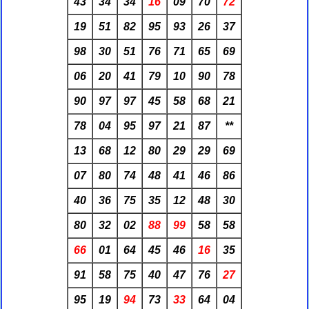
43
34
34
16
09
70
72
19
51
82
95
93
26
37
98
30
51
76
71
65
69
06
20
41
79
10
90
78
90
97
97
45
58
68
21
78
04
95
97
21
87
**
13
68
12
80
29
29
69
07
80
74
48
41
46
86
40
36
75
35
12
48
30
80
32
02
88
99
58
58
66
01
64
45
46
16
35
91
58
75
40
47
76
27
95
19
94
73
33
64
04