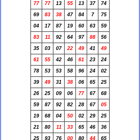
77
77
13
55
13
37
74
69
83
38
47
84
7
75
04
17
87
19
60
63
59
83
11
92
64
97
88
56
35
03
07
22
49
41
49
61
55
42
46
61
23
24
78
53
53
58
96
24
02
39
49
31
38
06
65
25
26
25
09
06
77
67
68
59
87
92
82
28
67
05
19
68
04
50
02
29
25
21
80
11
33
65
46
36
25
93
76
00
80
44
65