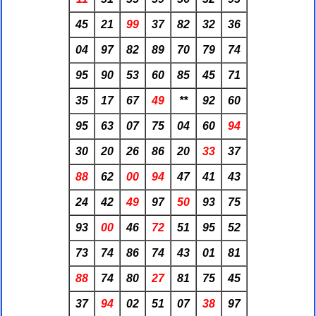
45
21
99
37
82
32
36
04
97
82
89
70
79
74
95
90
53
60
85
45
71
35
17
67
49
**
92
60
95
63
07
75
04
60
94
30
20
26
86
20
33
37
88
62
00
94
47
41
43
24
42
49
97
50
93
75
93
00
46
72
51
95
52
73
74
86
74
43
01
81
88
74
80
27
81
75
45
37
94
02
51
07
38
97