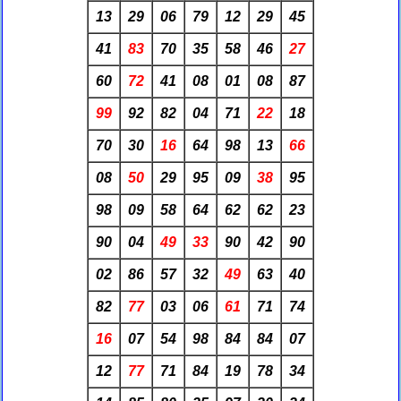
13
29
06
79
12
29
45
41
83
70
35
58
46
27
60
72
41
08
01
08
87
99
92
82
04
71
22
18
70
30
16
64
98
13
66
08
50
29
95
09
38
95
98
09
58
64
62
62
23
90
04
49
33
90
42
90
02
86
57
32
49
63
40
82
77
03
06
61
71
74
16
07
54
98
84
84
07
12
77
71
84
19
78
34