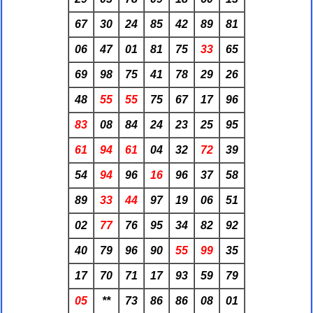
67
30
24
85
42
89
81
06
47
01
81
75
33
65
69
98
75
41
78
29
26
48
55
55
75
67
17
96
83
08
84
24
23
25
95
61
94
61
04
32
72
39
54
94
96
16
96
37
58
89
33
44
97
19
06
51
02
77
76
95
34
82
92
40
79
96
90
55
99
35
17
70
71
17
93
59
79
05
**
73
86
86
08
01