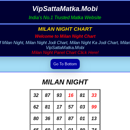
VipSattaMatka.Mobi
India's No.1 Trusted Matka Website
MILAN NIGHT CHART
Welcome to Milan Night Chart
f Milan Night, Milan Night Jodi Chart, Milan Night Ka Jodi Chart, Milan
VipSattaMatka.Mobi
Milan Night Panel Chart Click Here!
MILAN NIGHT
32
87
93
16
81
33
62
81
17
57
03
99
80
36
87
87
01
13